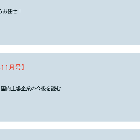
らお任せ！
年11月号】
行う国内上場企業の今後を読む