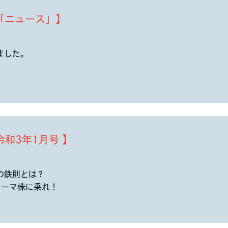
ス「ニュース」】
ました。
和3年1月号 】
の鉄則とは？
テーマ株に乗れ！